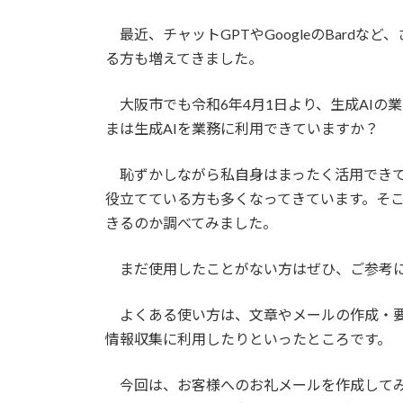
終
更
最近、チャットGPTやGoogleのBardな
新
日
る方も増えてきました。
時
:
大阪市でも令和6年4月1日より、生成AIの
まは生成AIを業務に利用できていますか？
恥ずかしながら私自身はまったく活用できて
役立てている方も多くなってきています。そ
きるのか調べてみました。
まだ使用したことがない方はぜひ、ご参考に
よくある使い方は、文章やメールの作成・要
情報収集に利用したりといったところです。
今回は、お客様へのお礼メールを作成してみました