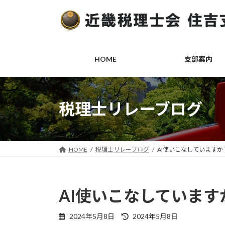
コ
ナ
ン
ビ
テ
ゲ
ン
ー
ツ
シ
HOME
支部案内
へ
ョ
ス
ン
キ
に
ッ
移
税理士リレーブログ
プ
動
HOME
税理士リレーブログ
AI使いこなしていますか
AI使いこなしています
最
2024年5月8日
2024年5月8日