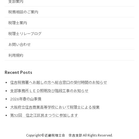
支部案内
税務相談のご案内
税理士案内
税理士リレーブログ
お問い合わせ
利用規約
Recent Posts
住吉税務署へお越しの方へ総合窓口の受付時間のお知らせ
支部事務所ＬＥＤ照明及び階段工事のお知らせ
2026年春の山事情
大阪府立住吉商業高等学校において税理士による授業
第52回 住之江区民まつりに参加します
Copyright © 近畿税理士会 住吉支部 All Rights Reserved.