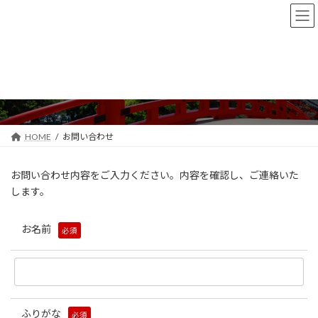
コ
ナ
ン
ビ
テ
ゲ
ン
ー
ツ
シ
へ
ョ
お問い合わせ
ス
ン
キ
に
ッ
移
プ
動
HOME
お問い合わせ
お問い合わせ内容をご入力ください。内容を確認し、ご連絡いた
します。
お名前
必須
ふりがな
必須